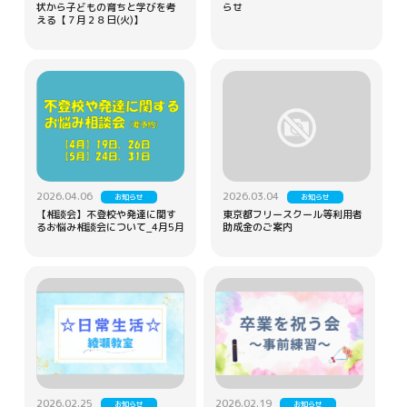
状から子どもの育ちと学びを考
らせ
える【７月２８日(火)】
2026.04.06
2026.03.04
お知らせ
お知らせ
【相談会】不登校や発達に関す
東京都フリースクール等利用者
るお悩み相談会について_4月5月
助成金のご案内
2026.02.25
2026.02.19
お知らせ
お知らせ