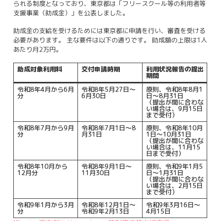
られる制度となっており、東京都は「フリースクール等の利用者等
支援事業（助成金）」を公表しました。
助成金の支給を受けるためには東京都に申請を行い、審査を受ける
必要があります。
主な要件は以下の通りです。 助成額の上限は1人
あたり月2万円。
助成対象利用料
交付申請時期
利用状況報告の提出
期間
令和8年4月から6月
令和8年5月27日～
原則、令和8年8月1
分
6月30日
日～8月31日
（提出が間に合わな
い場合は、9月15日
まで受付）
令和8年7月から9月
令和8年7月1日～8
原則、令和8年10月
分
月31日
1日～10月31日
（提出が間に合わな
い場合は、11月15
日まで受付）
令和8年10月から
令和8年9月1日～
原則、令和9年1月5
12月分
11月30日
日～1月31日
（提出が間に合わな
い場合は、2月15日
まで受付）
令和9年1月から3月
令和8年12月1日～
令和9年3月16日～
分
令和9年2月13日
4月15日