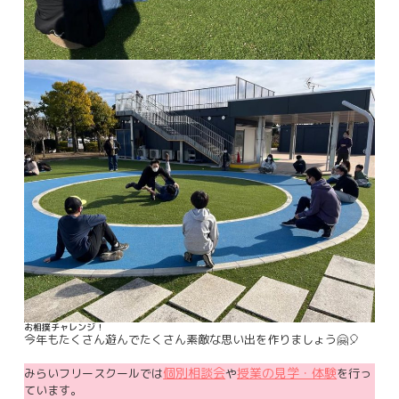
お相撲チャレンジ！
今年もたくさん遊んでたくさん素敵な思い出を作りましょう🤗🎈
個別相談会
授業の見学・体験
みらいフリースクールでは
や
を行っ
ています。