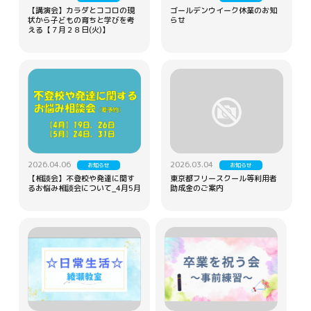
【講演会】カラダとココロの現
ゴールデンウイーク休業のお知
状から子どもの育ちと学びを考
らせ
える【７月２８日(火)】
2026.04.06
2026.03.04
お知らせ
お知らせ
【相談会】不登校や発達に関す
東京都フリースクール等利用者
るお悩み相談会について_4月5月
助成金のご案内